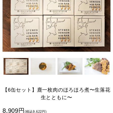
【6缶セット】鹿一枚肉のほろほろ煮〜生落花
生とともに〜
8,909円
(税込9,622円)